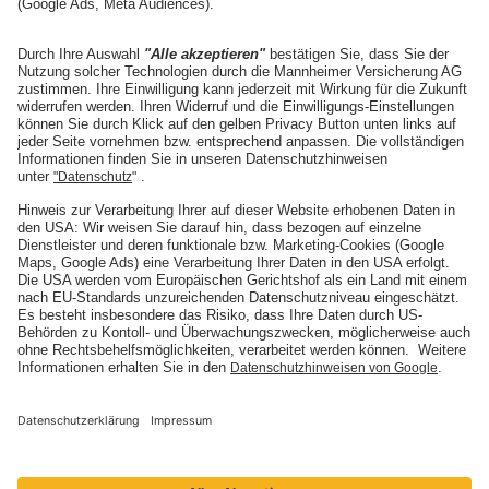
Angebot anfordern
Die Mannheimer
Unternehmen
Karriere
Presse
Nachhaltigkeit
Social Media
ARTIMA
ARTIMA
BELMOT
BELMOT
I'M SOUND