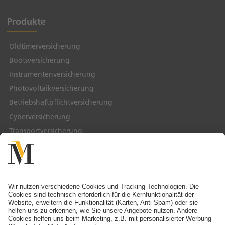
Produkte
Oldtimerversicherung
Bootsversicherung
Instrumentenversicherung
Photovoltaikversicherung
Betriebshaftpflichtversicherung
Cyberversicherung
Transportversicherung
Service & Kontakt
Service-Telefon
Ansprechpartner finden
Schaden melden
Adresse ändern